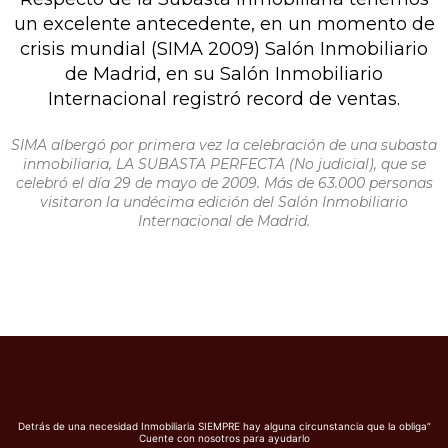
un excelente antecedente, en un momento de
crisis mundial (SIMA 2009) Salón Inmobiliario
de Madrid, en su Salón Inmobiliario
Internacional registró record de ventas.
SIMA albergó por primera vez la celebración de una subasta
inmobiliaria, LA SUBASTA PERFECTA (No judicial), que se
celebró el día 29 de mayo de 2009. Más de 63.000 personas
visitaron la undécima edición del Salón Inmobiliario
Internacional de Madrid.
Detrás de una necesidad Inmobiliaria SIEMPRE hay alguna circunstancia que la obliga”
Cuente con nosotros para ayudarlo