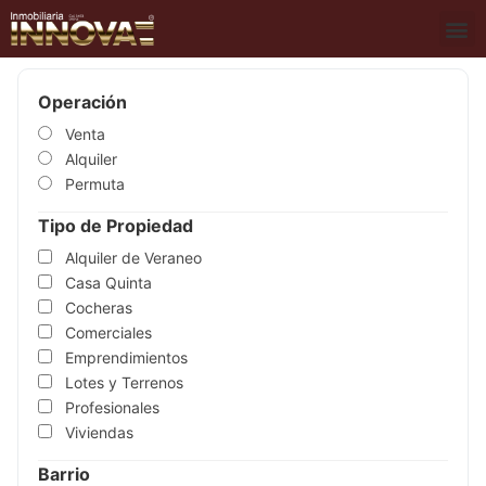
QUIÉNES SOMOS
MAPA DE PROPIEDADES
CARTELES Y SÍMBOLOS
Operación
Venta
Alquiler
Permuta
Tipo de Propiedad
Alquiler de Veraneo
Casa Quinta
Cocheras
Comerciales
Emprendimientos
Lotes y Terrenos
Profesionales
Viviendas
Barrio